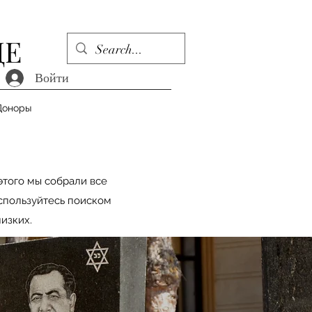
ДЕ
Войти
Доноры
этого мы собрали все
оспользуйтесь поиском
изких.