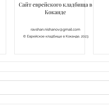
Сайт еврейского кладбища в
Коканде
ravshan.nishanov@gmail.com
© Еврейское кладбище в Коканде, 2023
Нис
Авезбакиев Эдуард
Шамаевич