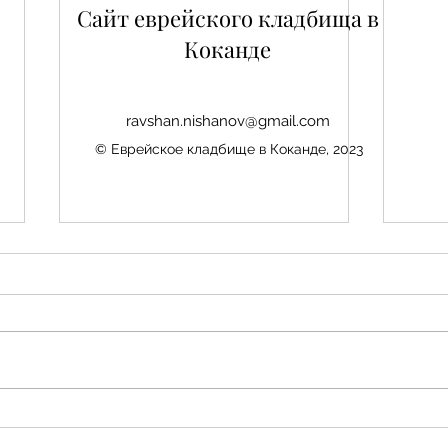
Сайт еврейского кладбища в
Коканде
ravshan.nishanov@gmail.com
© Еврейское кладбище в Коканде, 2023
Нис
Авезбакиев Эдуард
Шамаевич