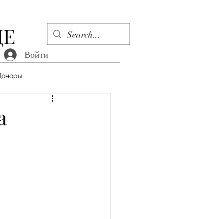
ДЕ
Войти
Доноры
а