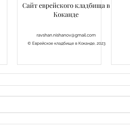
Сайт еврейского кладбища в
Коканде
ravshan.nishanov@gmail.com
© Еврейское кладбище в Коканде, 2023
Нис
Авезбакиев Эдуард
Шамаевич