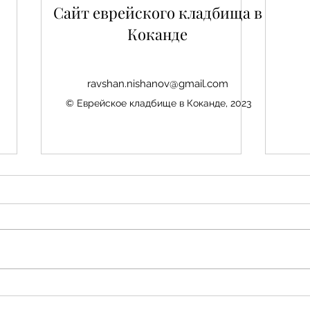
Сайт еврейского кладбища в
Коканде
ravshan.nishanov@gmail.com
© Еврейское кладбище в Коканде, 2023
Нис
Авезбакиев Эдуард
Шамаевич