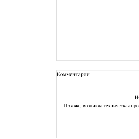
Комментарии
Н
Похоже, возникла техническая про
Кушмаков Абрам Хияевич