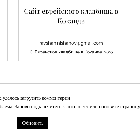
Сайт еврейского кладбища в
Коканде
ravshan.nishanov@gmail.com
© Еврейское кладбище в Коканде, 2023
е удалось загрузить комментарии
Нис
блема. Заново подключитесь к интернету или обновите страницу
Авезбакиев Эдуард
Обновить
Шамаевич