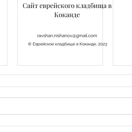
Сайт еврейского кладбища в
Коканде
ravshan.nishanov@gmail.com
© Еврейское кладбище в Коканде, 2023
Нис
Авезбакиев Эдуард
Шамаевич