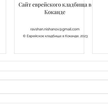
Сайт еврейского кладбища в
Коканде
ravshan.nishanov@gmail.com
© Еврейское кладбище в Коканде, 2023
Нис
Авезбакиев Эдуард
Шамаевич