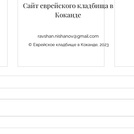
Сайт еврейского кладбища в
Коканде
ravshan.nishanov@gmail.com
© Еврейское кладбище в Коканде, 2023
Нис
Авезбакиев Эдуард
Шамаевич