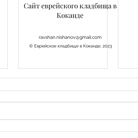
Сайт еврейского кладбища в
Коканде
ravshan.nishanov@gmail.com
© Еврейское кладбище в Коканде, 2023
Нис
Авезбакиев Эдуард
Шамаевич