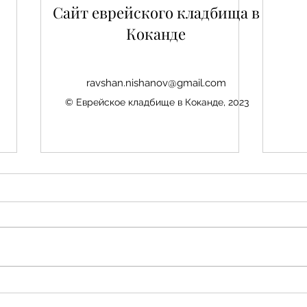
Сайт еврейского кладбища в
Коканде
ravshan.nishanov@gmail.com
© Еврейское кладбище в Коканде, 2023
Нис
Авезбакиев Эдуард
Шамаевич