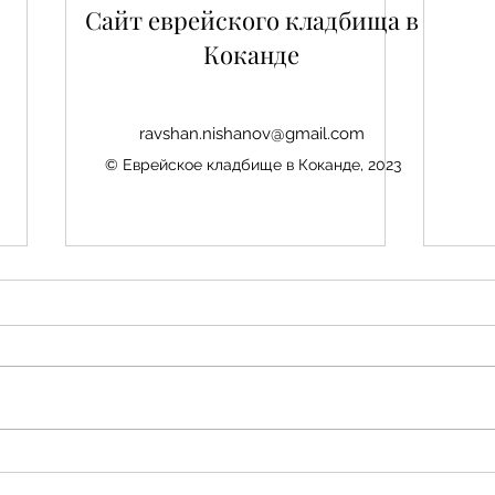
Сайт еврейского кладбища в
Коканде
ravshan.nishanov@gmail.com
© Еврейское кладбище в Коканде, 2023
Нис
Авезбакиев Эдуард
Шамаевич