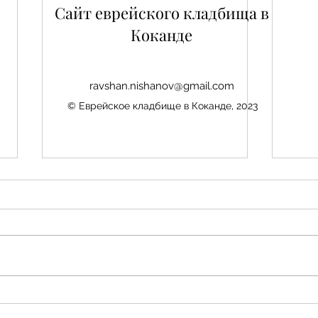
Сайт еврейского кладбища в
Коканде
ravshan.nishanov@gmail.com
© Еврейское кладбище в Коканде, 2023
Нис
Авезбакиев Эдуард
Шамаевич