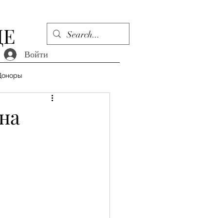
ДЕ
Войти
Доноры
на