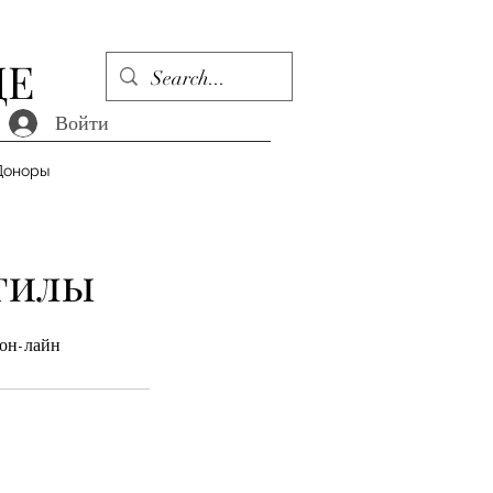
ДЕ
Войти
Доноры
гилы
 он-лайн