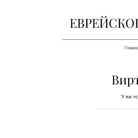
ЕВРЕЙСКО
Главн
Вир
У вас е